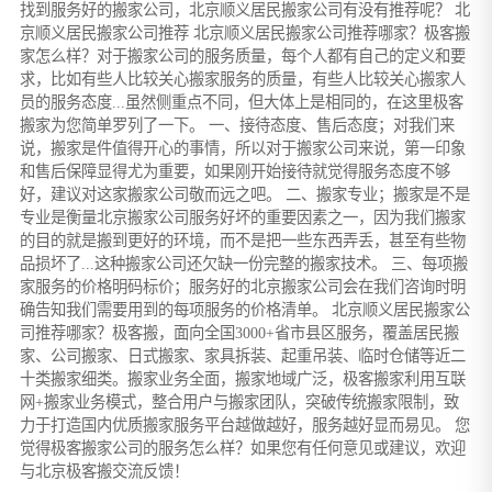
找到服务好的搬家公司，北京顺义居民搬家公司有没有推荐呢？ 北
京顺义居民搬家公司推荐 北京顺义居民搬家公司推荐哪家？极客搬
家怎么样？对于搬家公司的服务质量，每个人都有自己的定义和要
求，比如有些人比较关心搬家服务的质量，有些人比较关心搬家人
员的服务态度...虽然侧重点不同，但大体上是相同的，在这里极客
搬家为您简单罗列了一下。 一、接待态度、售后态度；对我们来
说，搬家是件值得开心的事情，所以对于搬家公司来说，第一印象
和售后保障显得尤为重要，如果刚开始接待就觉得服务态度不够
好，建议对这家搬家公司敬而远之吧。 二、搬家专业；搬家是不是
专业是衡量北京搬家公司服务好坏的重要因素之一，因为我们搬家
的目的就是搬到更好的环境，而不是把一些东西弄丢，甚至有些物
品损坏了...这种搬家公司还欠缺一份完整的搬家技术。 三、每项搬
家服务的价格明码标价；服务好的北京搬家公司会在我们咨询时明
确告知我们需要用到的每项服务的价格清单。 北京顺义居民搬家公
司推荐哪家？极客搬，面向全国3000+省市县区服务，覆盖居民搬
家、公司搬家、日式搬家、家具拆装、起重吊装、临时仓储等近二
十类搬家细类。搬家业务全面，搬家地域广泛，极客搬家利用互联
网+搬家业务模式，整合用户与搬家团队，突破传统搬家限制，致
力于打造国内优质搬家服务平台越做越好，服务越好显而易见。 您
觉得极客搬家公司的服务怎么样？如果您有任何意见或建议，欢迎
与北京极客搬交流反馈！