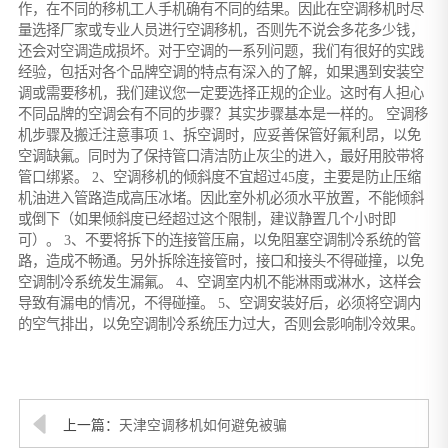
作，在不同的移机工人手机确有不同的结果。因此在空调移机时尽
量选择厂家或专业人员进行空调移机，否则先不说会多花多少钱，
还会对空调造成损坏。对于空调的一系列问题，我们有很好的实践
经验，包括对各个品牌空调的特点有深入的了解，如果遇到安装空
调或需要移机，我们建议您一定要选择正规的企业。这时有人担心
不同品牌的空调会有不同的步骤？其实步骤基本是一样的。 空调移
机步骤及搬迁注意事项 1、拆空调时，应妥善保管好氟利昂，以免
空调缺氟。同时为了保持管口清洁防止灰尘的进入，最好用胶带将
管口绑紧。 2、空调移机的倾斜度不宜超过45度，主要是防止压缩
机油进入管路造成高压冰堵。因此室外机必须水平放置，不能倾斜
或倒下（如果倾斜度已经超过这个限制，建议静置几个小时即
可）。 3、不要将拆下的连接管压扁，以免阻塞空调制冷系统的管
路，造成不畅通。另外拆除连接管时，接口和接头不得碰撞，以免
空调制冷系统发生漏氟。 4、空调室内机不能淋雨或淋水，这样会
导致有漏电的情况，不得碰撞。 5、空调安装好后，必须将空调内
的空气排出，以免空调制冷系统压力过大，否则会影响制冷效果。
上一篇：
天津空调移机如何避免被骗